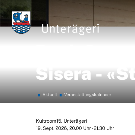
zur Startseite
Direkt zur Hauptnavigation
Direkt zum Inhalt
Direkt zur Suche
Direkt zum Stichwortverzeichnis
Unterägeri
Rayk Sprec
Sisera - «
(ausgewählt
Aktuell
Veranstaltungskalender
Kultroom15, Unterägeri
19. Sept. 2026, 20.00 Uhr - 21.30 Uhr