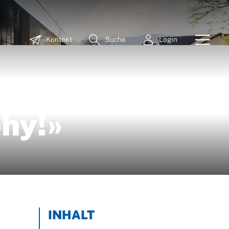
Kontakt
Suche
Login
mit Luca
phy!»
INHALT