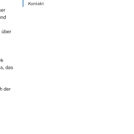
Kontakt
ser
und
k über
yk
s, das
h der