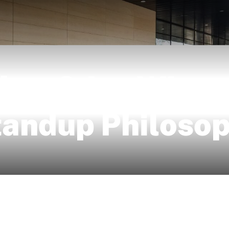
her & Isa Wiss 
Standup Philoso
)