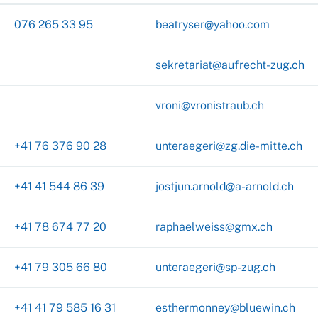
076 265 33 95
beatryser@yahoo.com
sekretariat@aufrecht-zug.ch
vroni@vronistraub.ch
+41 76 376 90 28
unteraegeri@zg.die-mitte.ch
+41 41 544 86 39
jostjun.arnold@a-arnold.ch
+41 78 674 77 20
raphaelweiss@gmx.ch
+41 79 305 66 80
unteraegeri@sp-zug.ch
+41 41 79 585 16 31
esthermonney@bluewin.ch