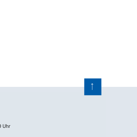
⟶
0 Uhr