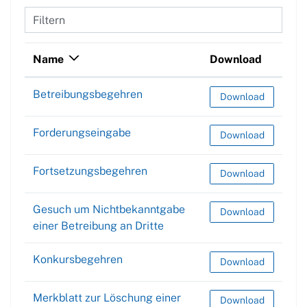
Filtern
Name
Download
Betreibungsbegehren
Betreibungsbegehr
Download
Forderungseingabe
Forderungseingabe
Download
Fortsetzungsbegehren
Fortsetzungsbegeh
Download
Gesuch um Nichtbekanntgabe
Gesuch um Nichtbek
Download
einer Betreibung an Dritte
Konkursbegehren
Konkursbegehren
Download
Merkblatt zur Löschung einer
Merkblatt zur Lösc
Download