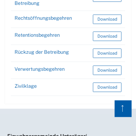
Betreibung
Rechtsöffnungsbegehren
Rechtsöffnungsbe
Download
Retentionsbegehren
Retentionsbegehre
Download
Rückzug der Betreibung
Rückzug der Betrei
Download
Verwertungsbegehren
Verwertungsbegeh
Download
Zivilklage
Zivilklage
Download
⟶