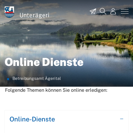
zur Startseite
Direkt zur Hauptnavigation
Direkt zum Inhalt
Direkt zur Suche
Direkt zum Stichwortverzeichnis
Unterägeri
Kontakt
Suche
Login
Online Dienste
(ausgewählt)
Betreibungsamt Ägerital
Folgende Themen können Sie online erledigen:
Zugehörige Objekte
Online-Dienste