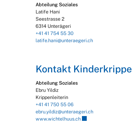
Abteilung Soziales
Latife Hani
Seestrasse 2
6314 Unterägeri
+41 41 754 55 30
latife.hani@unteraegeri.ch
Kontakt Kinderkrippe
Abteilung Soziales
Ebru Yildiz
Krippenleiterin
+41 41 750 55 06
ebru.yildiz@unteraegeri.ch
Externer Link wird in e
www.wichtelhuus.ch