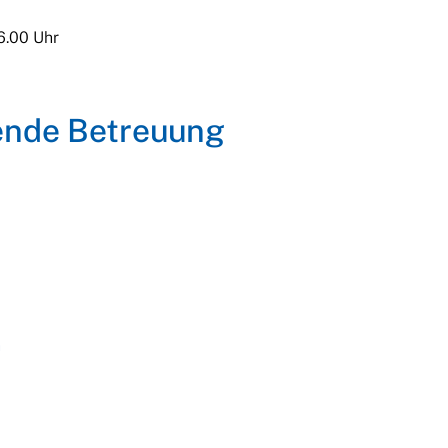
16.00 Uhr
ende Betreuung
h
ird in einem neuen Fenster geöffnet.