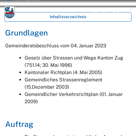
zur Startseite
Direkt zur Hauptnavigation
Direkt zum Inhalt
Direkt zur Suche
Direkt zum Stichwortverzeichnis
Unterägeri
Inhaltsverzeichnis
Kontakt
Suche
Login
Grundlagen
Gemeinderatsbeschluss vom 04. Januar 2023
Gesetz über Strassen und Wege Kanton Zug
(751.14; 30. Mai 1996)
Kantonaler Richtplan (4. Mai 2005)
Gemeindliches Strassenreglement
(15.Dezember 2003)
Gemeindlicher Verkehrsrichtplan (01. Januar
2009)
Auftrag