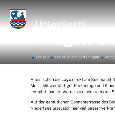
zur Startseite
Direkt zur Hauptnavigation
Direkt zum Inhalt
Direkt zur Suche
Direkt zum Stichwortverzeichnis
Unterägeri
Minigolf Un
Freizeit
Freizeit- und Sportanlagen
Minig
Allein schon die Lage direkt am See macht d
Muss. Mit weitläufiger Parkanlage und Kinder
komplett saniert wurde, zu einem relaxten Sp
Auf der gemütlichen Sonnenterrasse des Beiz
Niederlage lässt sich hier viel besser verkraf