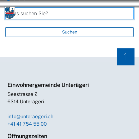
zur Startseite
Direkt zur Hauptnavigation
Direkt zum Inhalt
Direkt zur Suche
Direkt zum Stichwortverzeichnis
Unterägeri
Was suchen Sie?
Suchbegriff erfassen
Kontakt
Suche
Login
Suchen
⟶
Suchergebnisse
Suchresultate
Einwohnergemeinde Unterägeri
Seestrasse 2
6314 Unterägeri
info@unteraegeri.ch
+41 41 754 55 00
Öffnungszeiten